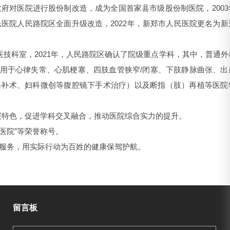
市政府对医院进行股份制改造，成为全国首家县市级股份制医院，200
民医院人民路院区全面升级改造，2022年，新郑市人民医院更名为新
技科室，2021年，人民路院区确认了院级重点学科，其中，普通外
用于心律失常、心肌梗塞、四肢血管狭窄/闭塞、下肢静脉曲张、出
修补术、妇科微创等腹腔镜下手术治疗）以及断指（肢）再植等医院
展特色，促进学科交叉融合，推动医院综合实力的提升。
合医院”等荣誉称号。
化服务，用实际行动为百姓的健康保驾护航。
留言板