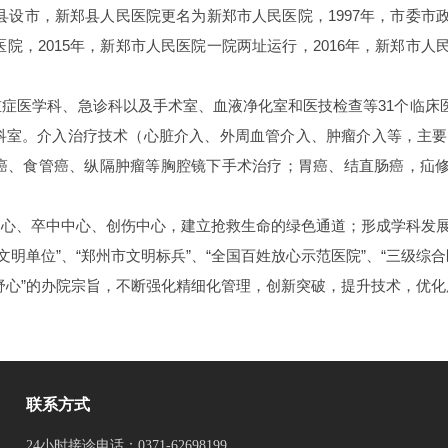
郑撤县设市，新郑县人民医院更名为新郑市人民医院，1997年，市委
院，2015年，新郑市人民医院一院两址运行，2016年，新郑市人
。
症医学科、急诊科以及手术室、血液净化室和医技检查等31个临床医
科室。介入治疗技术（心脏介入、外周血管介入、肿瘤介入等，主要
癌、食管癌、纵隔肿瘤等胸腔镜下手术治疗；胃癌、结直肠癌，疝
中心、卒中中心、创伤中心，建立抢救生命的绿色通道；形成学科发
市文明单位”、“郑州市文明标兵”、“全国百姓放心示范医院”、“三级综
舒心”的办院宗旨，不断强化精细化管理，创新突破，提升技术，优
联系方式
24小时接诊电话：0371-62698199