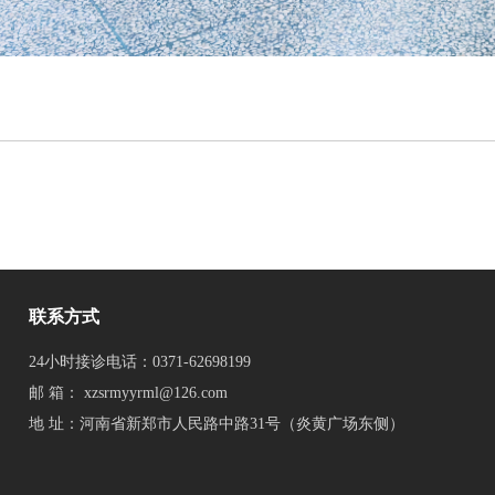
联系方式
24小时接诊电话：0371-62698199
邮 箱：
xzsrmyyrml@126.com
地 址：河南省新郑市人民路中路31号（炎黄广场东侧）