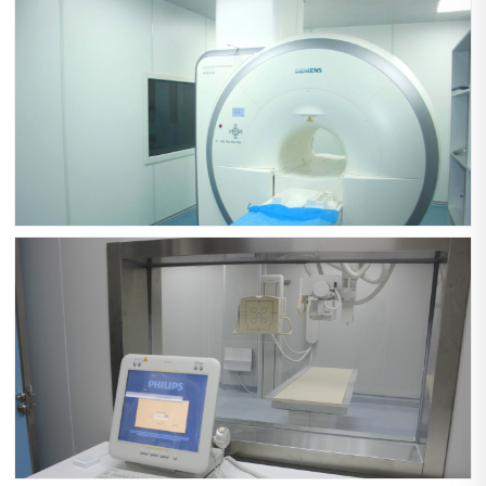
飞利浦腹腔镜
西门子1.5T高场磁共振