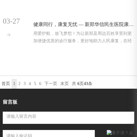
03-27
健康同行，康复无忧 — 新郑华信民生医院康复医学科全新升级、再开新篇！
用爱护航，放飞梦想！为让新郑及周边百姓享受到更

加便捷优质的诊疗服务，更好地助力人民康复，在经
过周密的部
首页
1
2
3
4
5
6
下一页
末页
共
6
页
43
条
留言板